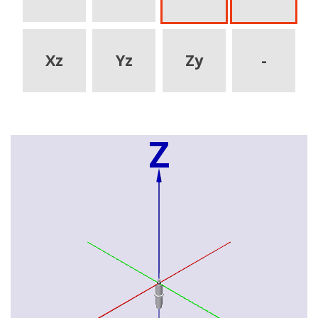
Xz
Yz
Zy
-
Z